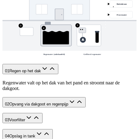
Buitenkraan
Proceswater
5
3
4
Regenwater (onbehandeld)
Gefilterd regenwater
01
Regen op het dak
Regenwater valt op het dak van het pand en stroomt naar de
dakgoot.
02
Opvang via dakgoot en regenpijp
03
Voorfilter
04
Opslag in tank