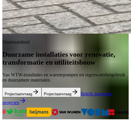
Duurzaamheid
Duurzame installaties voor renovatie,
transformatie en utiliteitsbouw
Van WTW-installaties en warmtepompen tot regenwaterhergebruik
en duurzamere materialen.
Bekijk duurzame
Projectaanvraag
Projectaanvraag
projecten